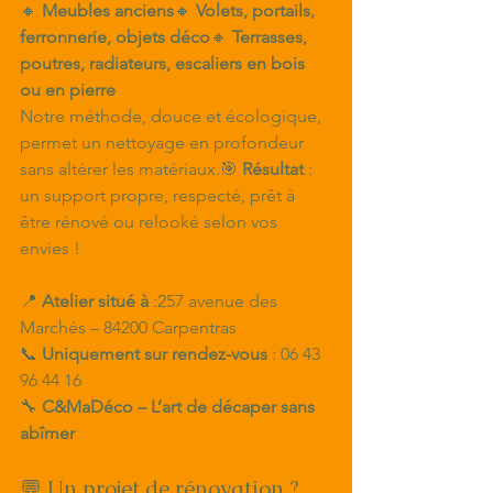
🔸 
Meubles anciens
🔸 
Volets, portails, 
ferronnerie, objets déco
🔸 
Terrasses, 
poutres, radiateurs, escaliers en bois 
ou en pierre
Notre méthode, douce et écologique, 
permet un nettoyage en profondeur 
sans altérer les matériaux.🎯 
Résultat
 : 
un support propre, respecté, prêt à 
être rénové ou relooké selon vos 
envies !
📍 
Atelier situé à
 :257 avenue des 
Marchés – 84200 Carpentras
📞 
Uniquement sur rendez-vous
 : 06 43 
96 44 16
🔧 
C&MaDéco – L’art de décaper sans 
abîmer
💬 Un projet de rénovation ? 