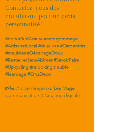
Contactez-nous dès 
maintenant pour un devis 
personnalisé !
#bois
#SurMesure
#aerogommage
#ArtisanatLocal
#Vaucluse
#Carpentras
#meubles
#DécapageDoux
#RestaurerSansAbîmer
#SavoirFaire
#Upcycling
#relookingmeuble
#leemage
#CmaDeco
📸💻 
Article rédigé par
Lee Mage
 – 
Communication & Création digitale