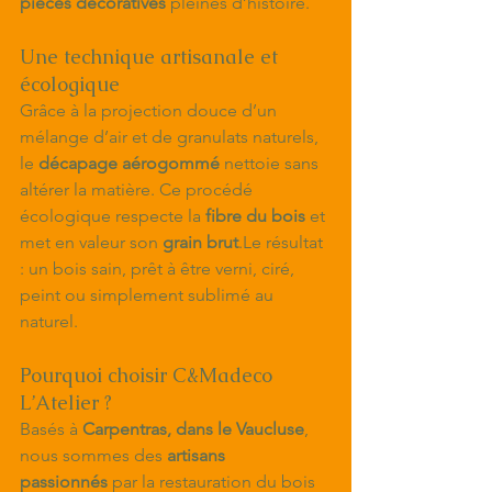
pièces décoratives
 pleines d’histoire.
Une technique artisanale et 
écologique
Grâce à la projection douce d’un 
mélange d’air et de granulats naturels, 
le 
décapage aérogommé
 nettoie sans 
altérer la matière. Ce procédé 
écologique respecte la 
fibre du bois
 et 
met en valeur son 
grain brut
.Le résultat 
: un bois sain, prêt à être verni, ciré, 
peint ou simplement sublimé au 
naturel.
Pourquoi choisir C&Madeco 
L’Atelier ?
Basés à 
Carpentras, dans le Vaucluse
, 
nous sommes des 
artisans 
passionnés
 par la restauration du bois 