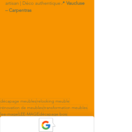
artisan | Déco authentique📍 
Vaucluse 
– Carpentras
décapage meubles
relooking meuble
rénovation de meubles
transformation meubles
lee-mage
LEE-MAGE
décapage bois
aérogommage
C&Madeco
décapage écologique
aérogommage bois
décapage