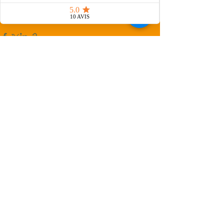
atelier artisan Carpentras
décapage doux
Vaucluse
restauration bois
décapage meuble ancien
Voir tout
Posts récents