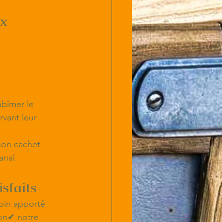
ux
abîmer le 
rvant leur 
son cachet 
anal.
sfaits
soin apporté 
ion✔ notre 