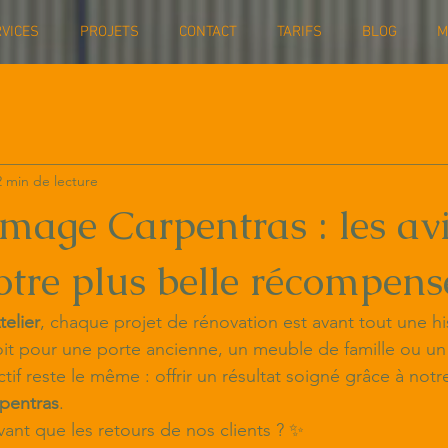
VICES
PROJETS
CONTACT
TARIFS
BLOG
M
2 min de lecture
age Carpentras : les av
notre plus belle récompens
elier
, chaque projet de rénovation est avant tout une hi
it pour une porte ancienne, un meuble de famille ou un
tif reste le même : offrir un résultat soigné grâce à notr
pentras
.
vant que les retours de nos clients ? ✨