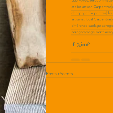
LEE-MAGE
aérogommage 
atelier artisan Carpentras
décapage Carpentras
déc
artisanat local Carpentras
différence sablage aéro
aérogommage porte
aéro
Posts récents