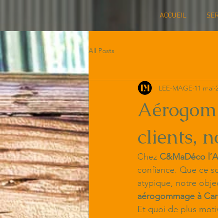
ACCUEIL
SER
All Posts
LEE-MAGE
11 mai
Aérogomm
clients, 
Chez 
C&MaDéco l’At
confiance. Que ce so
atypique, notre objec
aérogommage à Car
Et quoi de plus moti