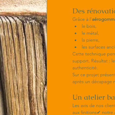
Des rénovati
Grâce à l’
aérogomm
le bois,
le métal,
la pierre,
les surfaces anc
Cette technique perm
support. Résultat : l
authenticité.
Sur ce projet présen
après un décapage mi
Un atelier ba
Les avis de nos clien
aux finitions✔ notre