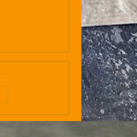
page et rénovation du
lier d'extérieur après
er : la solution à
entras