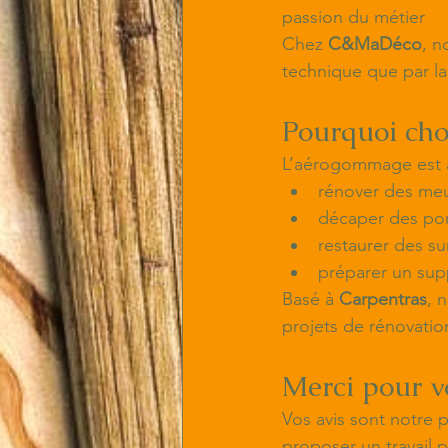
passion du métier
Chez 
C&MaDéco
, n
technique que par la
Pourquoi cho
L’aérogommage est au
rénover des meu
décaper des port
restaurer des su
préparer un supp
Basé à 
Carpentras
, 
projets de rénovation
Merci pour v
Vos avis sont notre 
proposer un travail p