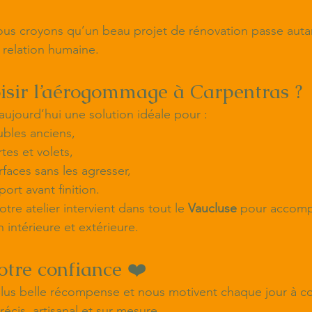
ous croyons qu’un beau projet de rénovation passe autan
 relation humaine.
isir l’aérogommage à Carpentras ?
jourd’hui une solution idéale pour :
bles anciens,
es et volets,
rfaces sans les agresser,
ort avant finition.
notre atelier intervient dans tout le 
Vaucluse
 pour accomp
 intérieure et extérieure.
otre confiance ❤️
plus belle récompense et nous motivent chaque jour à co
récis, artisanal et sur mesure.