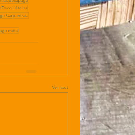
tras
décapage
Déco l’Atelier
age Carpentras.
ge métal
Voir tout