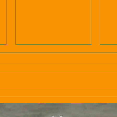
Aérogommage de mur en
Déca
pierre : la solution douce
mobi
pour redonner vie à votre
l'hiv
façade
Carp