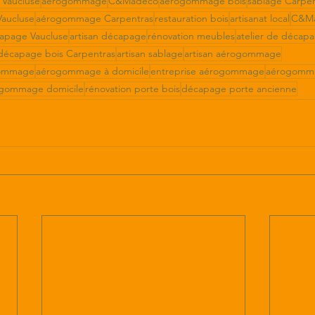
Vaucluse
aérogommage
C&Madeco
aérogommage bois
sablage Carpen
Vaucluse
aérogommage Carpentras
restauration bois
artisanat local
C&Ma
apage Vaucluse
artisan décapage
rénovation meubles
atelier de décap
décapage bois Carpentras
artisan sablage
artisan aérogommage
gommage
aérogommage à domicile
entreprise aérogommage
aérogomma
gommage domicile
rénovation porte bois
décapage porte ancienne