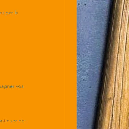
t par la 
agner vos 
ntinuer de 